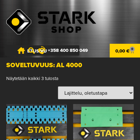
0
+358 400 850 049
ETUSIVU
0,00
€
SOVELTUVUUS: AL 4000
Näytetään kaikki 3 tulosta