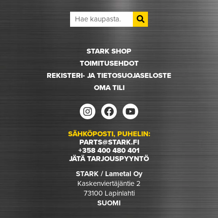
STARK SHOP
TOIMITUSEHDOT
REKISTERI- JA TIETOSUOJASELOSTE
OMA TILI
SÄHKÖPOSTI, PUHELIN:
PARTS@STARK.FI
+358 400 480 401
JÄTÄ TARJOUSPYYNTÖ
STARK / Lametal Oy
Kaskenviertäjäntie 2
73100 Lapinlahti
SUOMI