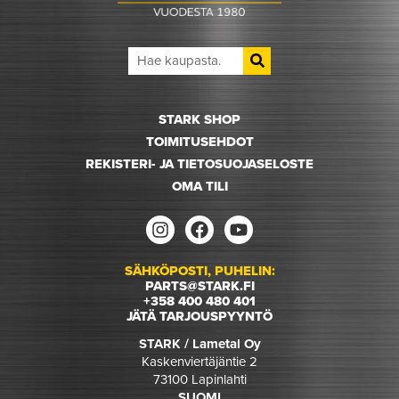
STARK SHOP
TOIMITUSEHDOT
REKISTERI- JA TIETOSUOJASELOSTE
OMA TILI
SÄHKÖPOSTI, PUHELIN:
PARTS@STARK.FI
+358 400 480 401
JÄTÄ TARJOUSPYYNTÖ
STARK / Lametal Oy
Kaskenviertäjäntie 2
73100 Lapinlahti
SUOMI