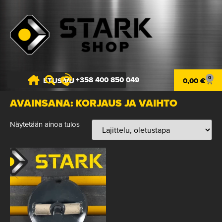
0
+358 400 850 049
ETUSIVU
0,00
€
AVAINSANA: KORJAUS JA VAIHTO
Näytetään ainoa tulos